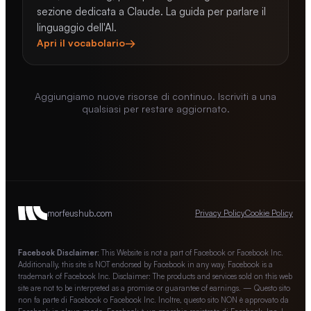
sezione dedicata a Claude. La guida per parlare il
linguaggio dell'AI.
→
Apri il vocabolario
Aggiungiamo nuove risorse di continuo. Iscriviti a una
qualsiasi per restare aggiornato.
morfeushub.com
Privacy Policy
Cookie Policy
Facebook Disclaimer:
This Website is not a part of Facebook or Facebook Inc.
Additionally, this site is NOT endorsed by Facebook in any way. Facebook is a
trademark of Facebook Inc. Disclaimer: The products and services sold on this web
site are not to be interpreted as a promise or guarantee of earnings. — Questo sito
non fa parte di Facebook o Facebook Inc. Inoltre, questo sito NON è approvato da