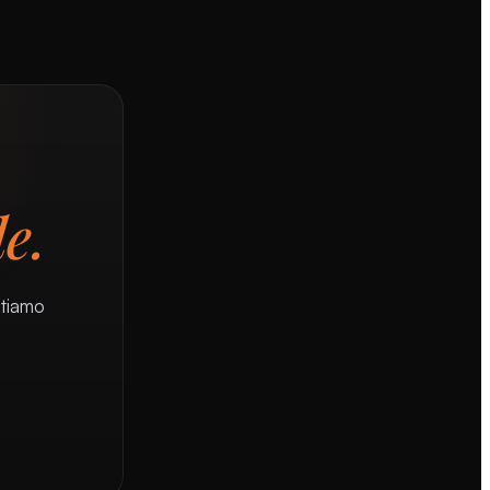
e.
stiamo