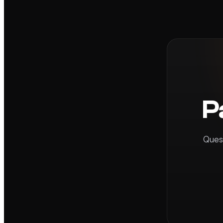
P
Quest